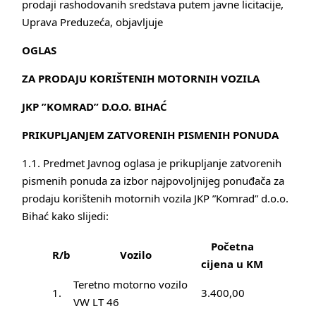
prodaji rashodovanih sredstava putem javne licitacije,
Uprava Preduzeća, objavljuje
OGLAS
ZA PRODAJU KORIŠTENIH MOTORNIH VOZILA
JKP ”KOMRAD” D.O.O. BIHAĆ
PRIKUPLJANJEM ZATVORENIH PISMENIH PONUDA
1.1. Predmet Javnog oglasa je prikupljanje zatvorenih
pismenih ponuda za izbor najpovoljnijeg ponuđača za
prodaju korištenih motornih vozila JKP ”Komrad” d.o.o.
Bihać kako slijedi:
Početna
R/b
Vozilo
cijena u KM
Teretno motorno vozilo
1.
3.400,00
VW LT 46