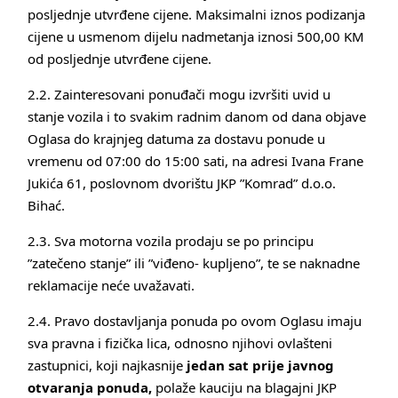
posljednje utvrđene cijene. Maksimalni iznos podizanja
cijene u usmenom dijelu nadmetanja iznosi 500,00 KM
od posljednje utvrđene cijene.
2.2. Zainteresovani ponuđači mogu izvršiti uvid u
stanje vozila i to svakim radnim danom od dana objave
Oglasa do krajnjeg datuma za dostavu ponude u
vremenu od 07:00 do 15:00 sati, na adresi Ivana Frane
Jukića 61, poslovnom dvorištu JKP ”Komrad” d.o.o.
Bihać.
2.3. Sva motorna vozila prodaju se po principu
”zatečeno stanje” ili ”viđeno- kupljeno”, te se naknadne
reklamacije neće uvažavati.
2.4. Pravo dostavljanja ponuda po ovom Oglasu imaju
sva pravna i fizička lica, odnosno njihovi ovlašteni
zastupnici, koji najkasnije
jedan sat prije javnog
otvaranja ponuda,
polaže kauciju na blagajni JKP