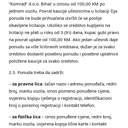
”Komrad” d.o.o. Bihać u iznosu od 100,00 KM po
jednom vozilu. Povrat kaucije učesnicima u licitaciji čija
ponuda ne bude prihvaćena izvršit će se poslije
obavljene licitacije. Ukoliko se sredstvo kupljeno na
licitaciji ne plati u roku od 3 (tri) dana, kupac gubi pravo
na povrat uplate od 100,00 KM. Ako jedan učesnik daje
ponudu sa više licitiranih sredstava, dužan je za svako
sredstvo dostaviti posebnu ponudu i posebne uplatnice
položene kaucije za svako sredstvo.
2.5. Ponuda treba da sadrži:
–
za pravna lica
: tačan naziv i adresu ponuđača, redni
broj, marku vozila, iznos pismeno ponuđene cijene,
ovjerenu kopiju rješenja o registraciji, identifikacioni
broj o poreznoj registraciji i kontakt telefon,
–
za fizička lica
– iznos ponuđene cijene, redni broj,
marku vozila, ovjerena kopija lične karte i kontakt