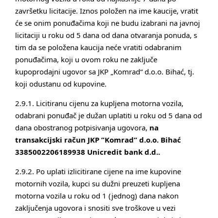
završetku licitacije. Iznos položen na ime kaucije, vratit
će se onim ponuđačima koji ne budu izabrani na javnoj
licitaciji u roku od 5 dana od dana otvaranja ponuda, s
tim da se položena kaucija neće vratiti odabranim
ponuđačima, koji u ovom roku ne zaključe
kupoprodajni ugovor sa JKP „Komrad“ d.o.o. Bihać, tj.
koji odustanu od kupovine.
2.9.1. Licitiranu cijenu za kupljena motorna vozila,
odabrani ponuđač je dužan uplatiti u roku od 5 dana od
dana obostranog potpisivanja ugovora,
na
transakcijski račun JKP ”Komrad” d.o.o. Bihać
3385002206189938 Unicredit bank d.d..
2.9.2. Po uplati izlicitirane cijene na ime kupovine
motornih vozila, kupci su dužni preuzeti kupljena
motorna vozila u roku od 1 (jednog) dana nakon
zaključenja ugovora i snositi sve troškove u vezi