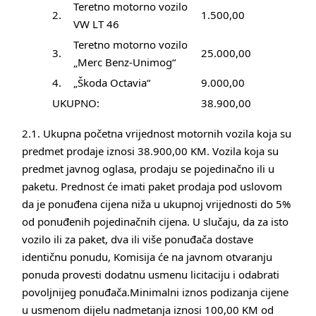
Teretno motorno vozilo
2.
1.500,00
VW LT 46
Teretno motorno vozilo
3.
25.000,00
„Merc Benz-Unimog“
4.
„Škoda Octavia“
9.000,00
UKUPNO:
38.900,00
2.1. Ukupna početna vrijednost motornih vozila koja su
predmet prodaje iznosi 38.900,00 KM. Vozila koja su
predmet javnog oglasa, prodaju se pojedinačno ili u
paketu. Prednost će imati paket prodaja pod uslovom
da je ponuđena cijena niža u ukupnoj vrijednosti do 5%
od ponuđenih pojedinačnih cijena. U slučaju, da za isto
vozilo ili za paket, dva ili više ponuđača dostave
identičnu ponudu, Komisija će na javnom otvaranju
ponuda provesti dodatnu usmenu licitaciju i odabrati
povoljnijeg ponuđača.Minimalni iznos podizanja cijene
u usmenom dijelu nadmetanja iznosi 100,00 KM od