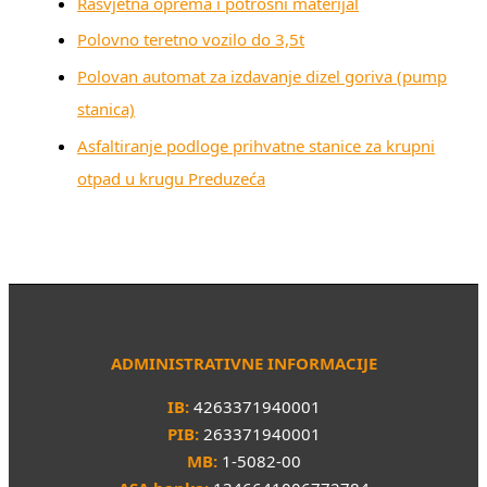
Rasvjetna oprema i potrošni materijal
Polovno teretno vozilo do 3,5t
Polovan automat za izdavanje dizel goriva (pump
stanica)
Asfaltiranje podloge prihvatne stanice za krupni
otpad u krugu Preduzeća
ADMINISTRATIVNE INFORMACIJE
IB:
4263371940001
PIB:
263371940001
MB:
1-5082-00