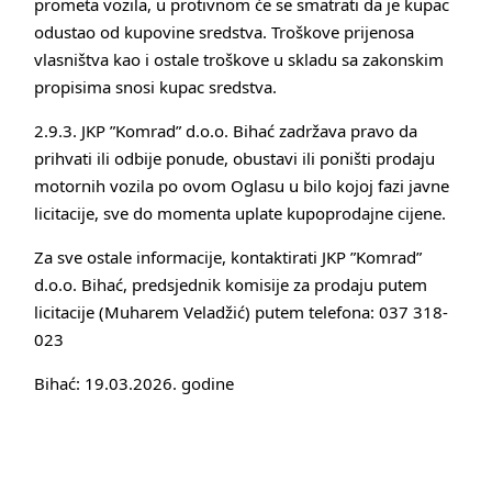
prometa vozila, u protivnom će se smatrati da je kupac
odustao od kupovine sredstva. Troškove prijenosa
vlasništva kao i ostale troškove u skladu sa zakonskim
propisima snosi kupac sredstva.
2.9.3. JKP ”Komrad” d.o.o. Bihać zadržava pravo da
prihvati ili odbije ponude, obustavi ili poništi prodaju
motornih vozila po ovom Oglasu u bilo kojoj fazi javne
licitacije, sve do momenta uplate kupoprodajne cijene.
Za sve ostale informacije, kontaktirati JKP ”Komrad”
d.o.o. Bihać, predsjednik komisije za prodaju putem
licitacije (Muharem Veladžić) putem telefona: 037 318-
023
Bihać: 19.03.2026. godine