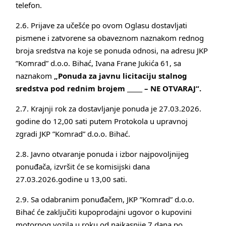
telefon.
2.6. Prijave za učešće po ovom Oglasu dostavljati
pismene i zatvorene sa obaveznom naznakom rednog
broja sredstva na koje se ponuda odnosi, na adresu JKP
”Komrad” d.o.o. Bihać, Ivana Frane Jukića 61, sa
naznakom
„Ponuda za javnu licitaciju stalnog
sredstva pod rednim brojem _____ – NE OTVARAJ“.
2.7. Krajnji rok za dostavljanje ponuda je 27.03.2026.
godine do 12,00 sati putem Protokola u upravnoj
zgradi JKP ”Komrad” d.o.o. Bihać.
2.8. Javno otvaranje ponuda i izbor najpovoljnijeg
ponuđača, izvršit će se komisijski dana
27.03.2026.godine u 13,00 sati.
2.9. Sa odabranim ponuđačem, JKP ”Komrad” d.o.o.
Bihać će zaključiti kupoprodajni ugovor o kupovini
motornog vozila u roku od najkasnije 7 dana po