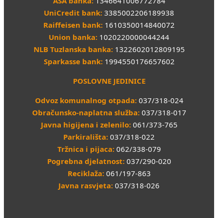
ASA banka:
1346641006772784
UniCredit bank:
3385002206189938
Raiffeisen bank:
1610350014840072
Union banka:
1020220000044244
NLB Tuzlanska banka:
1322602012809195
Sparkasse bank:
1994550176657602
POSLOVNE JEDINICE
Odvoz komunalnog otpada:
037/318-024
Obračunsko-naplatna služba:
037/318-017
Javna higijena i zelenilo:
061/373-765
Parkirališta:
037/318-022
Tržnica i pijaca:
062/338-079
Pogrebna djelatnost:
037/290-020
Reciklaža:
061/197-863
Javna rasvjeta:
037/318-026