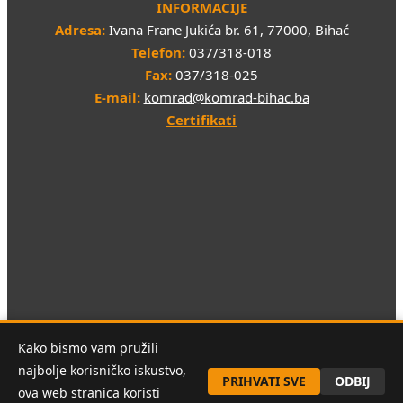
INFORMACIJE
Adresa:
Ivana Frane Jukića br. 61, 77000, Bihać
Telefon:
037/318-018
Fax:
037/318-025
E-mail:
komrad@komrad-bihac.ba
Certifikati
Sva prava pridržana © 2026 JKP "KOMRAD" d.o.o. Bihać
Kako bismo vam pružili
najbolje korisničko iskustvo,
PRIHVATI SVE
ODBIJ
ova web stranica koristi