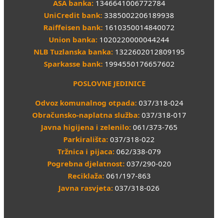
ASA banka:
1346641006772784
UniCredit bank:
3385002206189938
Raiffeisen bank:
1610350014840072
Union banka:
1020220000044244
NLB Tuzlanska banka:
1322602012809195
Sparkasse bank:
1994550176657602
POSLOVNE JEDINICE
Odvoz komunalnog otpada:
037/318-024
Obračunsko-naplatna služba:
037/318-017
Javna higijena i zelenilo:
061/373-765
Parkirališta:
037/318-022
Tržnica i pijaca:
062/338-079
Pogrebna djelatnost:
037/290-020
Reciklaža:
061/197-863
Javna rasvjeta:
037/318-026