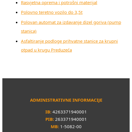
Rasvjetna oprema i potrošni materijal
Polovno teretno vozilo do 3,5t
Polovan automat za izdavanje dizel goriva (pump
stanica)
Asfaltiranje podloge prihvatne stanice za krupni
otpad u krugu Preduzeća
ADMINISTRATIVNE INFORMACIJE
IB:
4263371940001
PIB:
263371940001
MB:
1-5082-00