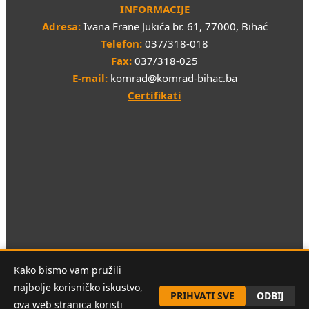
INFORMACIJE
Adresa:
Ivana Frane Jukića br. 61, 77000, Bihać
Telefon:
037/318-018
Fax:
037/318-025
E-mail:
komrad@komrad-bihac.ba
Certifikati
Sva prava pridržana © 2026 JKP "KOMRAD" d.o.o. Bihać
Kako bismo vam pružili
najbolje korisničko iskustvo,
PRIHVATI SVE
ODBIJ
ova web stranica koristi