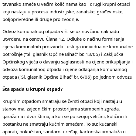
tavansko smeće u većim količinama kao i drugi krupni otpaci
koji nastaju u procesu industrijske, zanatske, građevinske,
poljoprivredne ili druge proizvodnje.
Odvoz komunalnog otpada vrši se uz novčanu naknadu
utvrđenu na osnovu Člana 12. Odluke o načinu formiranja
cijena komunalnih proizvoda i usluga individualne komunalne
potrošnje (“Sl. glasnik Općine Bihać” br. 13/05) i Zaključka
Općinskog vijeća o davanju saglasnosti na cijene prikupljanja i
odvoza komunalnog otpada i cijene odlaganja komunalnog
otpada (“Sl. glasnik Općine Bihać” br. 6/06) po jednom odvozu.
Šta spada u krupni otpad?
Krupnim otpadom smatraju se čvrsti otpaci koji nastaju u
stanovima, zajedničkim prostorijama stambenih zgrada,
garažama i dvorištima, a koji se po svojoj veličini, količini ili
postanku ne smatraju kućnim smećem. To su: kućanski
aparati, pokućstvo, sanitarni uređaji, kartonska ambalaža u