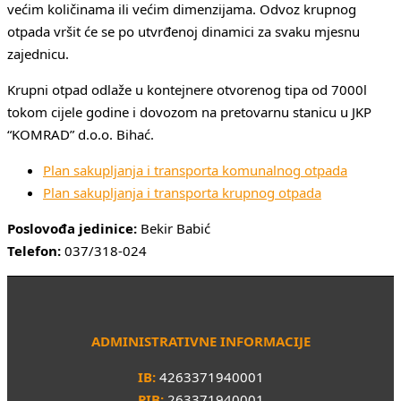
većim količinama ili većim dimenzijama. Odvoz krupnog
otpada vršit će se po utvrđenoj dinamici za svaku mjesnu
zajednicu.
Krupni otpad odlaže u kontejnere otvorenog tipa od 7000l
tokom cijele godine i dovozom na pretovarnu stanicu u JKP
“KOMRAD” d.o.o. Bihać.
Plan sakupljanja i transporta komunalnog otpada
Plan sakupljanja i transporta krupnog otpada
Poslovođa jedinice:
Bekir Babić
Telefon:
037/318-024
ADMINISTRATIVNE INFORMACIJE
IB:
4263371940001
PIB:
263371940001