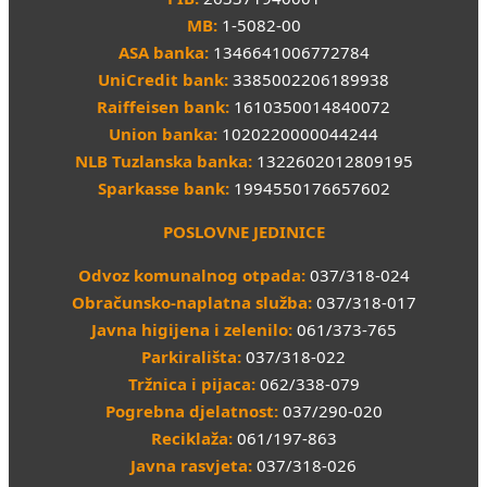
MB:
1-5082-00
ASA banka:
1346641006772784
UniCredit bank:
3385002206189938
Raiffeisen bank:
1610350014840072
Union banka:
1020220000044244
NLB Tuzlanska banka:
1322602012809195
Sparkasse bank:
1994550176657602
POSLOVNE JEDINICE
Odvoz komunalnog otpada:
037/318-024
Obračunsko-naplatna služba:
037/318-017
Javna higijena i zelenilo:
061/373-765
Parkirališta:
037/318-022
Tržnica i pijaca:
062/338-079
Pogrebna djelatnost:
037/290-020
Reciklaža:
061/197-863
Javna rasvjeta:
037/318-026