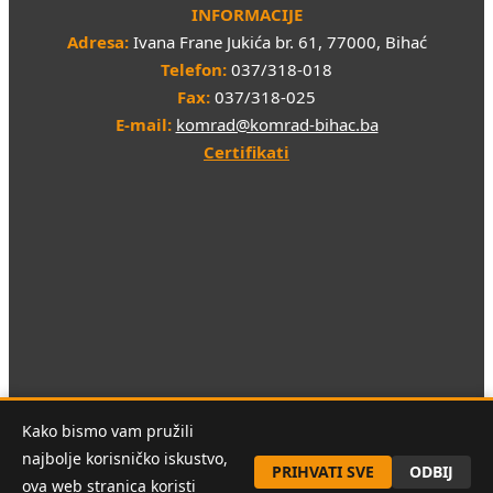
INFORMACIJE
Adresa:
Ivana Frane Jukića br. 61, 77000, Bihać
Telefon:
037/318-018
Fax:
037/318-025
E-mail:
komrad@komrad-bihac.ba
Certifikati
Sva prava pridržana © 2026 JKP "KOMRAD" d.o.o. Bihać
Kako bismo vam pružili
najbolje korisničko iskustvo,
PRIHVATI SVE
ODBIJ
ova web stranica koristi