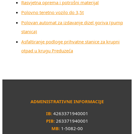
Rasvjetna oprema i potrošni materijal
Polovno teretno vozilo do 3,5t
Polovan automat za izdavanje dizel goriva (pump
stanica)
Asfaltiranje podloge prihvatne stanice za krupni
otpad u krugu Preduzeća
ADMINISTRATIVNE INFORMACIJE
IB:
4263371940001
PIB:
263371940001
MB:
1-5082-00