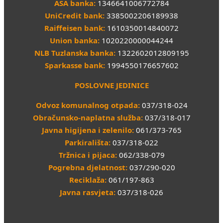
ASA banka:
1346641006772784
UniCredit bank:
3385002206189938
Raiffeisen bank:
1610350014840072
Union banka:
1020220000044244
NLB Tuzlanska banka:
1322602012809195
Sparkasse bank:
1994550176657602
POSLOVNE JEDINICE
Odvoz komunalnog otpada:
037/318-024
Obračunsko-naplatna služba:
037/318-017
Javna higijena i zelenilo:
061/373-765
Parkirališta:
037/318-022
Tržnica i pijaca:
062/338-079
Pogrebna djelatnost:
037/290-020
Reciklaža:
061/197-863
Javna rasvjeta:
037/318-026