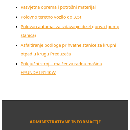
Rasvjetna oprema i potrošni materijal
Polovno teretno vozilo do 3,5t
Polovan automat za izdavanje dizel goriva (pump
stanica)
Asfaltiranje podloge prihvatne stanice za krupni
otpad u krugu Preduzeća
Priključni stroj – malčer za radnu mašinu
HYUNDAI R140W
ADMINISTRATIVNE INFORMACIJE