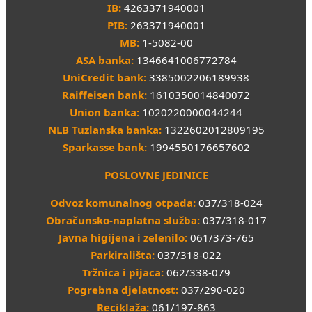
IB:
4263371940001
PIB:
263371940001
MB:
1-5082-00
ASA banka:
1346641006772784
UniCredit bank:
3385002206189938
Raiffeisen bank:
1610350014840072
Union banka:
1020220000044244
NLB Tuzlanska banka:
1322602012809195
Sparkasse bank:
1994550176657602
POSLOVNE JEDINICE
Odvoz komunalnog otpada:
037/318-024
Obračunsko-naplatna služba:
037/318-017
Javna higijena i zelenilo:
061/373-765
Parkirališta:
037/318-022
Tržnica i pijaca:
062/338-079
Pogrebna djelatnost:
037/290-020
Reciklaža:
061/197-863