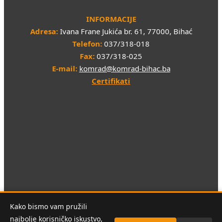
INFORMACIJE
Adresa:
Ivana Frane Jukića br. 61, 77000, Bihać
Telefon:
037/318-018
Fax:
037/318-025
E-mail:
komrad@komrad-bihac.ba
Certifikati
Sva prava pridržana © 2026 JKP "KOMRAD" d.o.o. Bihać
Kako bismo vam pružili
najbolje korisničko iskustvo,