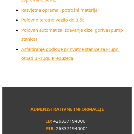
Rasvjetna oprema i potrošni materijal
Polovno teretno vozilo do 3,5t
Polovan automat za izdavanje dizel goriva (pump
stanica)
Asfaltiranje podloge prihvatne stanice za krupni
otpad u krugu Preduzeća
ADMINISTRATIVNE INFORMACIJE
IB:
4263371940001
PIB:
263371940001