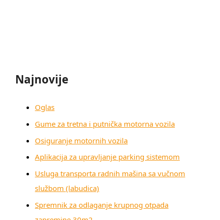
Najnovije
Oglas
Gume za tretna i putnička motorna vozila
Osiguranje motornih vozila
Aplikacija za upravljanje parking sistemom
Usluga transporta radnih mašina sa vučnom
službom (labudica)
Spremnik za odlaganje krupnog otpada
zapremine 30m2