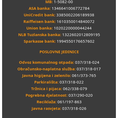
MB:
1-5082-00
ASA banka:
1346641006772784
UniCredit bank:
3385002206189938
Raiffeisen bank:
1610350014840072
Union banka:
1020220000044244
NLB Tuzlanska banka:
1322602012809195
Sparkasse bank:
1994550176657602
POSLOVNE JEDINICE
Odvoz komunalnog otpada:
037/318-024
Obračunsko-naplatna služba:
037/318-017
Javna higijena i zelenilo:
061/373-765
Parkirališta:
037/318-022
Tržnica i pijaca:
062/338-079
Pogrebna djelatnost:
037/290-020
Reciklaža:
061/197-863
Javna rasvjeta:
037/318-026