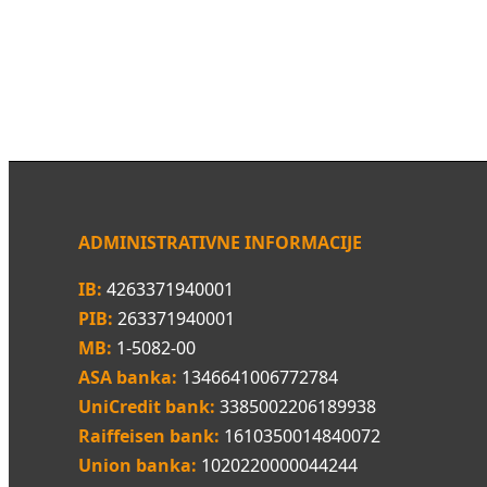
ADMINISTRATIVNE INFORMACIJE
IB:
4263371940001
PIB:
263371940001
MB:
1-5082-00
ASA banka:
1346641006772784
UniCredit bank:
3385002206189938
Raiffeisen bank:
1610350014840072
Union banka:
1020220000044244