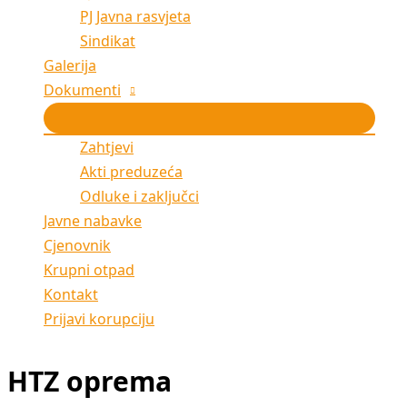
PJ Javna rasvjeta
Sindikat
Galerija
Dokumenti
Zahtjevi
Akti preduzeća
Odluke i zaključci
Javne nabavke
Cjenovnik
Krupni otpad
Kontakt
Prijavi korupciju
HTZ oprema