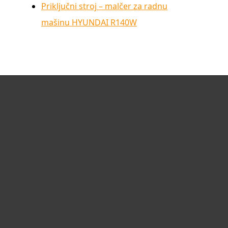
Priključni stroj – malčer za radnu
mašinu HYUNDAI R140W