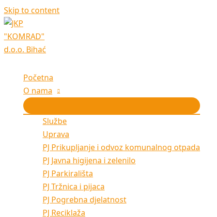
Skip to content
Početna
O nama
Službe
Uprava
PJ Prikupljanje i odvoz komunalnog otpada
PJ Javna higijena i zelenilo
PJ Parkirališta
PJ Tržnica i pijaca
PJ Pogrebna djelatnost
PJ Reciklaža