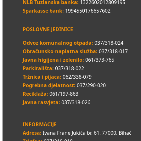
NLB Tuzlanska banka:
1322602012809195
Sparkasse bank:
1994550176657602
POSLOVNE JEDINICE
Odvoz komunalnog otpada:
037/318-024
Obračunsko-naplatna služba:
037/318-017
Javna higijena i zelenilo:
061/373-765
Parkirališta:
037/318-022
Tržnica i pijaca:
062/338-079
Pogrebna djelatnost:
037/290-020
Reciklaža:
061/197-863
Javna rasvjeta:
037/318-026
INFORMACIJE
Adresa:
Ivana Frane Jukića br. 61, 77000, Bihać