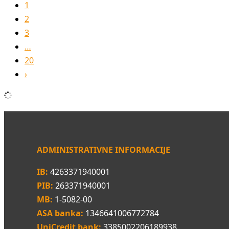
1
2
3
…
20
›
ADMINISTRATIVNE INFORMACIJE
IB:
4263371940001
PIB:
263371940001
MB:
1-5082-00
ASA banka:
1346641006772784
UniCredit bank:
3385002206189938