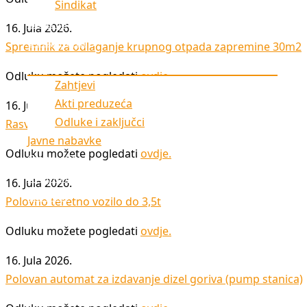
Sindikat
Galerija
16. Jula 2026.
Dokumenti
Spremnik za odlaganje krupnog otpada zapremine 30m2
Odluku možete pogledati
ovdje
.
Zahtjevi
Akti preduzeća
16. Jula 2026.
Odluke i zaključci
Rasvjetna oprema i potrošni materijal
Javne nabavke
Odluku možete pogledati
ovdje
.
Cjenovnik
Krupni otpad
16. Jula 2026.
Kontakt
Polovno teretno vozilo do 3,5t
Prijavi korupciju
Odluku možete pogledati
ovdje
.
16. Jula 2026.
Polovan automat za izdavanje dizel goriva (pump stanica)