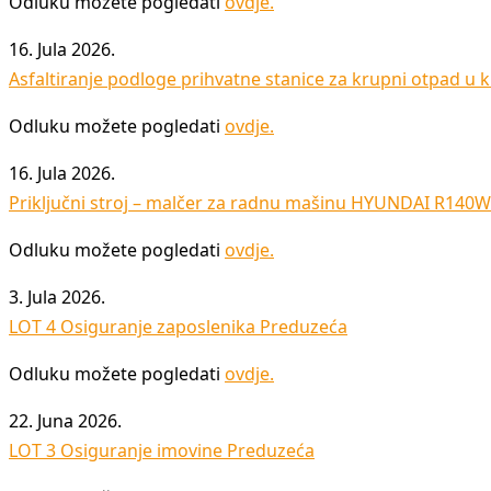
Odluku možete pogledati
ovdje
.
16. Jula 2026.
Asfaltiranje podloge prihvatne stanice za krupni otpad u
Odluku možete pogledati
ovdje
.
16. Jula 2026.
Priključni stroj – malčer za radnu mašinu HYUNDAI R140W
Odluku možete pogledati
ovdje
.
3. Jula 2026.
LOT 4 Osiguranje zaposlenika Preduzeća
Odluku možete pogledati
ovdje
.
22. Juna 2026.
LOT 3 Osiguranje imovine Preduzeća