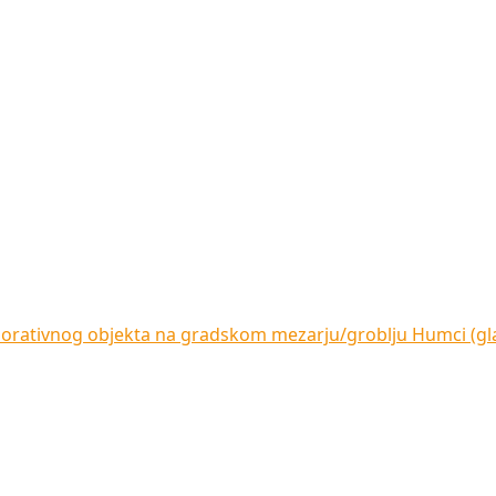
orativnog objekta na gradskom mezarju/groblju Humci (gla