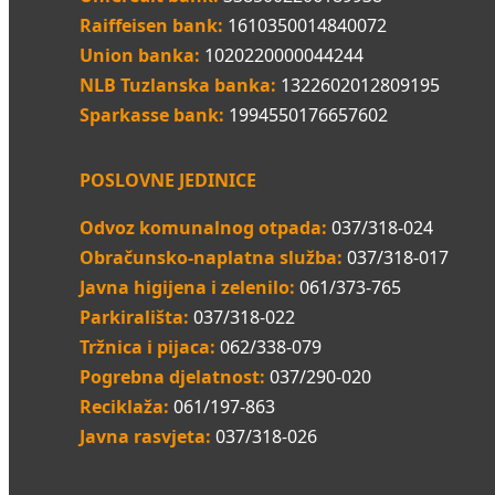
Raiffeisen bank:
1610350014840072
Union banka:
1020220000044244
NLB Tuzlanska banka:
1322602012809195
Sparkasse bank:
1994550176657602
POSLOVNE JEDINICE
Odvoz komunalnog otpada:
037/318-024
Obračunsko-naplatna služba:
037/318-017
Javna higijena i zelenilo:
061/373-765
Parkirališta:
037/318-022
Tržnica i pijaca:
062/338-079
Pogrebna djelatnost:
037/290-020
Reciklaža:
061/197-863
Javna rasvjeta:
037/318-026