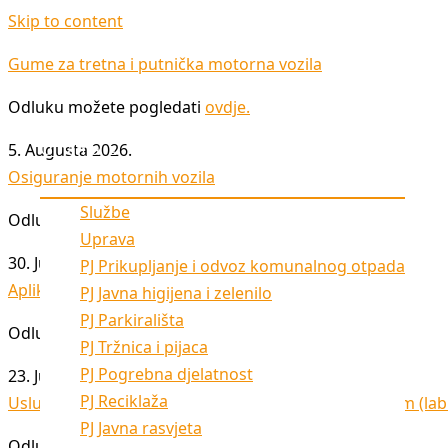
Skip to content
Gume za tretna i putnička motorna vozila
Odluku možete pogledati
ovdje
.
Početna
O nama
5. Augusta 2026.
Osiguranje motornih vozila
Službe
Odluku možete pogledati
ovdje
.
Uprava
30. Jula 2026.
PJ Prikupljanje i odvoz komunalnog otpada
Aplikacija za upravljanje parking sistemom
PJ Javna higijena i zelenilo
PJ Parkirališta
Odluku možete pogledati
ovdje
.
PJ Tržnica i pijaca
PJ Pogrebna djelatnost
23. Jula 2026.
PJ Reciklaža
Usluga transporta radnih mašina sa vučnom službom (lab
PJ Javna rasvjeta
Odluku možete pogledati
ovdje
.